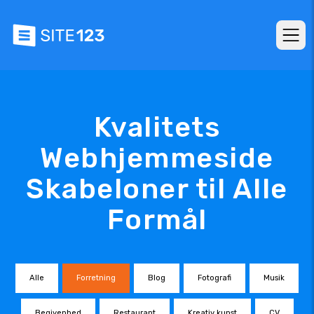
Kvalitets
Webhjemmeside
Skabeloner til Alle
Formål
Alle
Forretning
Blog
Fotografi
Musik
Begivenhed
Restaurant
Kreativ kunst
CV