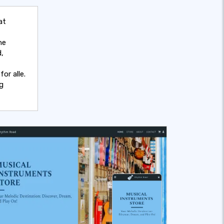
at
ne
d,
or alle.
g