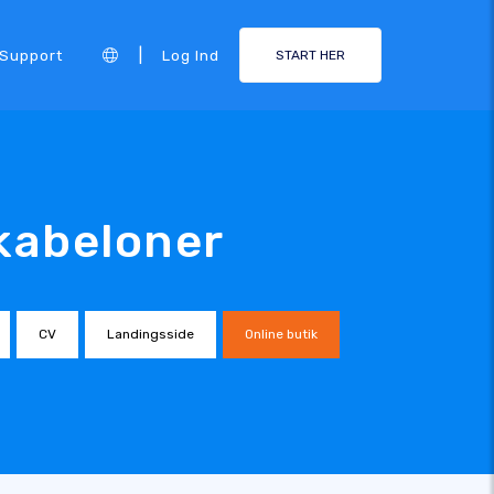
|
Support
Log Ind
START HER
Skabeloner
CV
Landingsside
Online butik