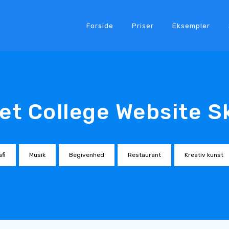
Forside
Priser
Eksempler
tet College Website 
fi
Musik
Begivenhed
Restaurant
Kreativ kunst