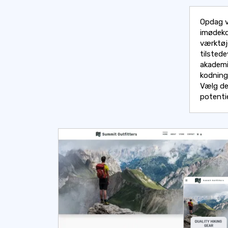
Opdag v
imødeko
værktøj
tilstede
akademi
kodnings
Vælg de
potenti