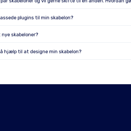
par skabeloner og vil gerne skifte til en anden. Hvordan gø
lpassede plugins til min skabelon?
 nye skabeloner?
å hjælp til at designe min skabelon?