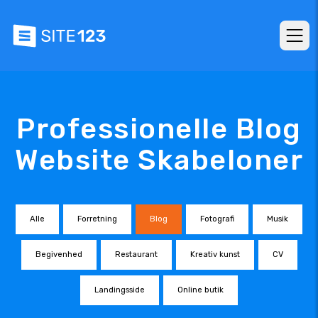
Professionelle Blog
Website Skabeloner
Alle
Forretning
Blog
Fotografi
Musik
Begivenhed
Restaurant
Kreativ kunst
CV
Landingsside
Online butik