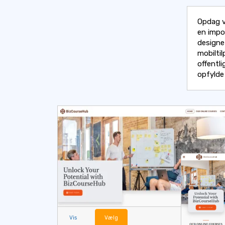
Opdag v
en impo
designe
mobilti
offentli
opfylde
Vis
Vælg