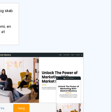
og skab
r
emi, en
l at
Vis
Vælg