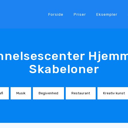
Forside
Priser
Eksempler
nelsescenter Hjem
Skabeloner
fi
Musik
Begivenhed
Restaurant
Kreativ kunst