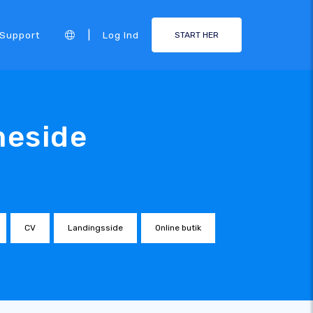
|
Support
Log Ind
START HER
meside
CV
Landingsside
Online butik