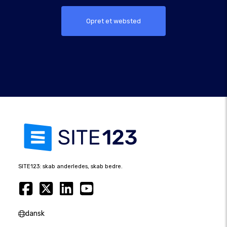
Opret et websted
SITE123: skab anderledes, skab bedre.
dansk