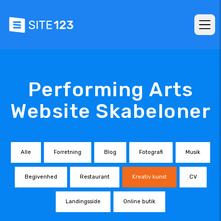
Performing Arts
Website Skabeloner
Alle
Forretning
Blog
Fotografi
Musik
Begivenhed
Restaurant
Kreativ kunst
CV
Landingsside
Online butik