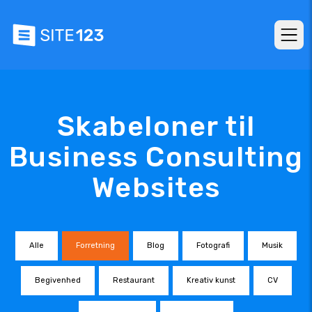
Skabeloner til
Business Consulting
Websites
Alle
Forretning
Blog
Fotografi
Musik
Begivenhed
Restaurant
Kreativ kunst
CV