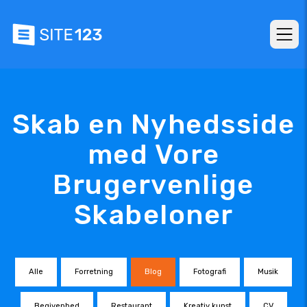
Skab en Nyhedsside
med Vore
Brugervenlige
Skabeloner
Alle
Forretning
Blog
Fotografi
Musik
Begivenhed
Restaurant
Kreativ kunst
CV