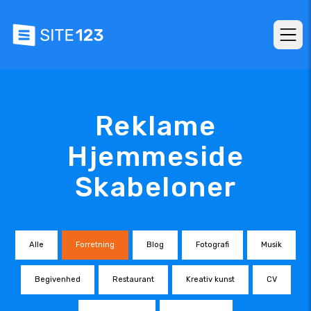
Reklame
Hjemmeside
Skabeloner
Alle
Forretning
Blog
Fotografi
Musik
Begivenhed
Restaurant
Kreativ kunst
CV