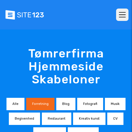
Tømrerfirma
Hjemmeside
Skabeloner
Alle
Forretning
Blog
Fotografi
Musik
Begivenhed
Restaurant
Kreativ kunst
CV