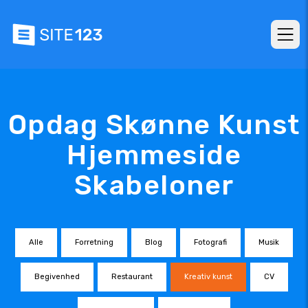
Opdag Skønne Kunst
Hjemmeside
Skabeloner
Alle
Forretning
Blog
Fotografi
Musik
Begivenhed
Restaurant
Kreativ kunst
CV