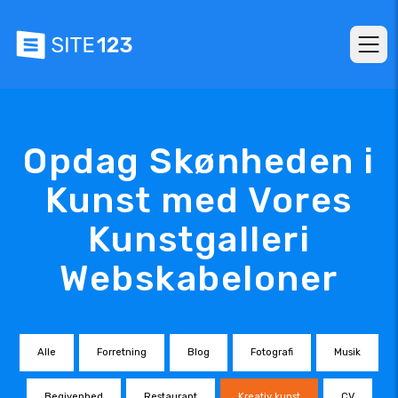
Opdag Skønheden i
Kunst med Vores
Kunstgalleri
Webskabeloner
Alle
Forretning
Blog
Fotografi
Musik
Begivenhed
Restaurant
Kreativ kunst
CV