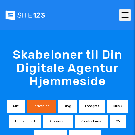
Skabeloner til Din
Digitale Agentur
Hjemmeside
Alle
Forretning
Blog
Fotografi
Musik
Begivenhed
Restaurant
Kreativ kunst
CV