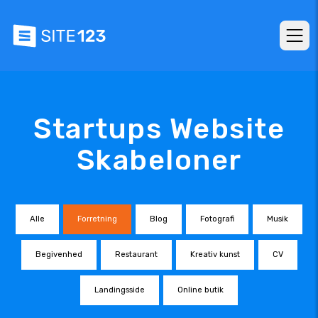
Startups Website
Skabeloner
Alle
Forretning
Blog
Fotografi
Musik
Begivenhed
Restaurant
Kreativ kunst
CV
Landingsside
Online butik