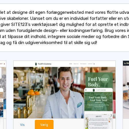
 let at designe dit egen forlæggerwebsted med vores flotte udva
ve skabeloner. Uanset om du er en individuel forfatter eller en st
, giver SITE123's værktøjssæt dig mulighed for at oprette et ind
rum uden forudgående design- eller kodningserfaring. Brug vores i
il at tilpasse dit indhold, integrere sociale medier og forbedre din
dag og få din udgivervirksomhed til at skille sig ud!
Vis
Vælg