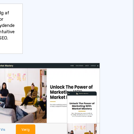
lg af
or
bydende
ntuitive
 SEO.
Vis
Vælg