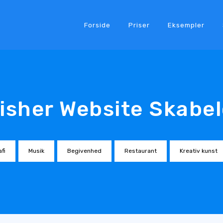
Forside
Priser
Eksempler
isher Website Skabe
fi
Musik
Begivenhed
Restaurant
Kreativ kunst