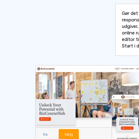
Gør det
responsi
udgiver
online 
editor t
Start i 
Vis
Vælg