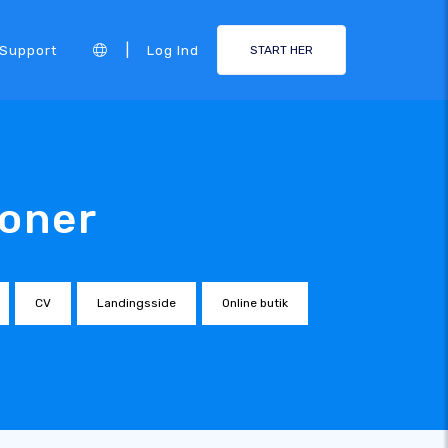
|
Support
Log Ind
START HER
loner
CV
Landingsside
Online butik