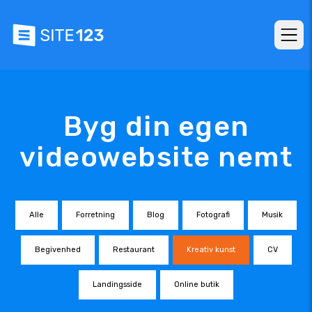
Byg din egen
videowebsite nemt
Alle
Forretning
Blog
Fotografi
Musik
Begivenhed
Restaurant
Kreativ kunst
CV
Landingsside
Online butik