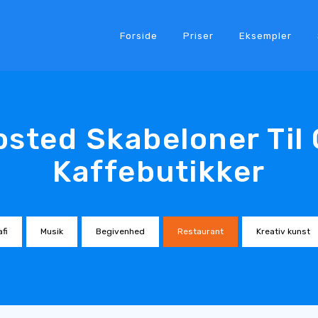
Forside
Priser
Eksempler
sted Skabeloner Til
Kaffebutikker
fi
Musik
Begivenhed
Restaurant
Kreativ kunst