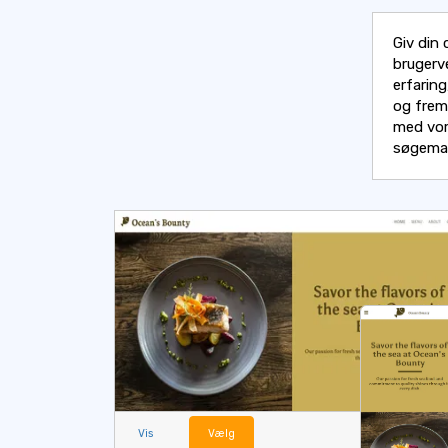
Giv din 
brugerv
erfarin
og frem
med vore
søgemas
Vis
Vælg