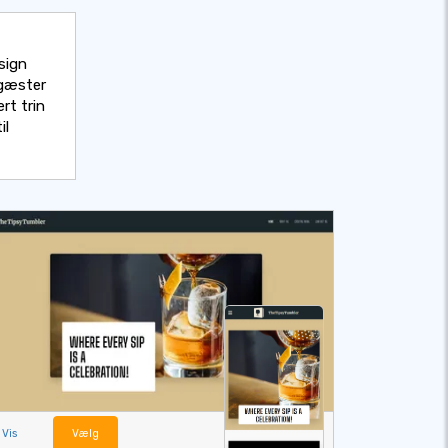
sign
 gæster
rt trin
il
Vis
Vælg