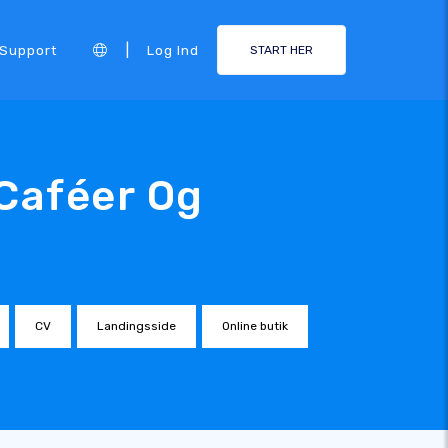
|
Support
Log Ind
START HER
 Caféer Og
CV
Landingsside
Online butik