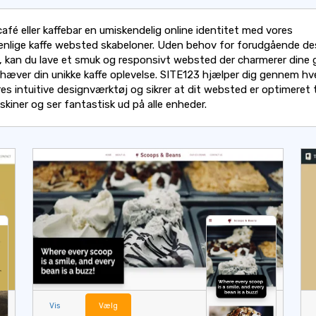
café eller kaffebar en umiskendelig online identitet med vores
enlige kaffe websted skabeloner. Uden behov for forudgående de
g, kan du lave et smuk og responsivt websted der charmerer dine
hæver din unikke kaffe oplevelse. SITE123 hjælper dig gennem hve
s intuitive designværktøj og sikrer at dit websted er optimeret t
kiner og ser fantastisk ud på alle enheder.
Vis
Vælg