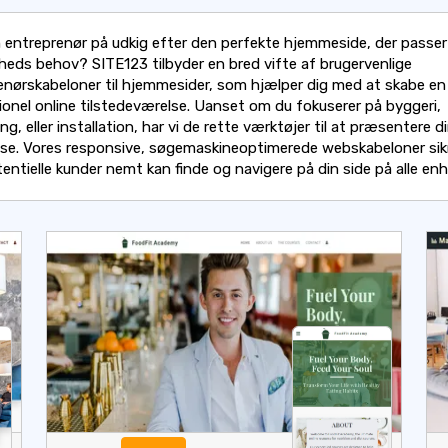
n entreprenør på udkig efter den perfekte hjemmeside, der passer t
heds behov? SITE123 tilbyder en bred vifte af brugervenlige
enørskabeloner til hjemmesider, som hjælper dig med at skabe en
ionel online tilstedeværelse. Uanset om du fokuserer på byggeri,
ng, eller installation, har vi de rette værktøjer til at præsentere d
ise. Vores responsive, søgemaskineoptimerede webskabeloner sikr
entielle kunder nemt kan finde og navigere på din side på alle enh