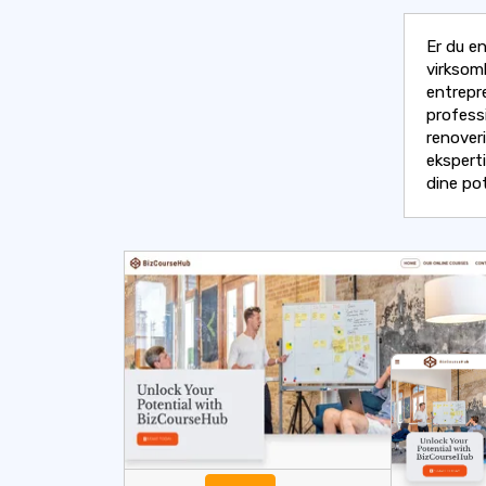
Er du e
virksom
entrepr
profess
renoveri
ekspert
dine pot