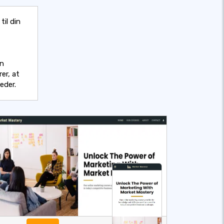
il din
in
er, at
eder.