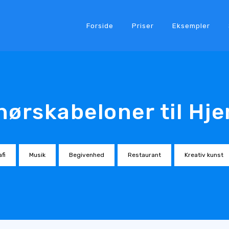
Forside
Priser
Eksempler
nørskabeloner til Hj
fi
Musik
Begivenhed
Restaurant
Kreativ kunst