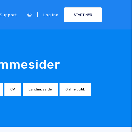
|
Support
Log Ind
START HER
emmesider
CV
Landingsside
Online butik