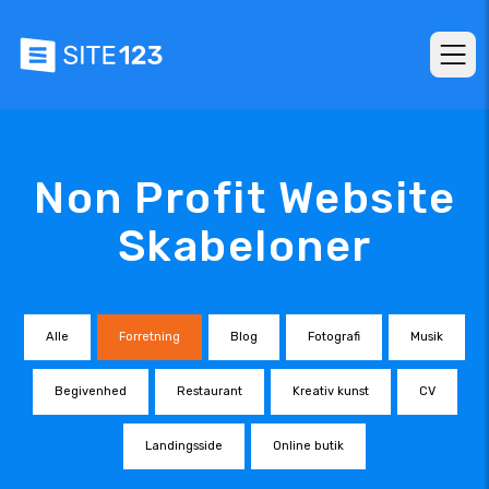
Non Profit Website
Skabeloner
Alle
Forretning
Blog
Fotografi
Musik
Begivenhed
Restaurant
Kreativ kunst
CV
Landingsside
Online butik