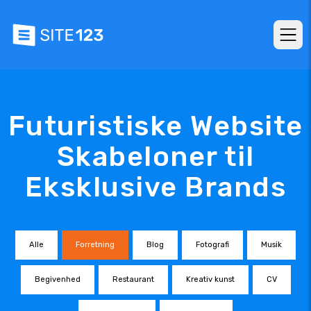
Futuristiske Website
Skabeloner til
Eksklusive Brands
Alle
Forretning
Blog
Fotografi
Musik
Begivenhed
Restaurant
Kreativ kunst
CV