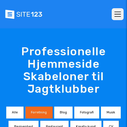
Professionelle
Hjemmeside
Skabeloner til
Jagtklubber
Alle
Forretning
Blog
Fotografi
Musik
Begivenhed
Restaurant
Kreativ kunst
CV