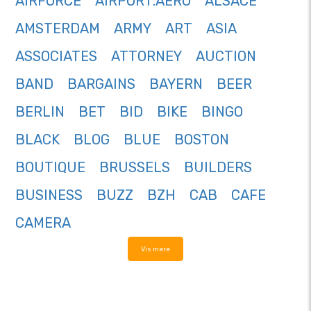
AIRFORCE
AIRPORT.AERO
ALSACE
AMSTERDAM
ARMY
ART
ASIA
ASSOCIATES
ATTORNEY
AUCTION
BAND
BARGAINS
BAYERN
BEER
BERLIN
BET
BID
BIKE
BINGO
BLACK
BLOG
BLUE
BOSTON
BOUTIQUE
BRUSSELS
BUILDERS
BUSINESS
BUZZ
BZH
CAB
CAFE
CAMERA
Vis mere