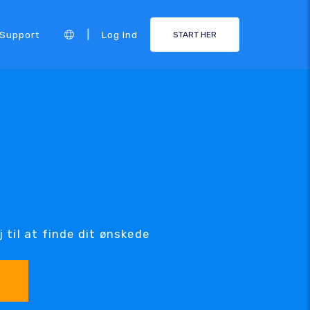
|
Support
Log Ind
START HER
til at finde dit ønskede