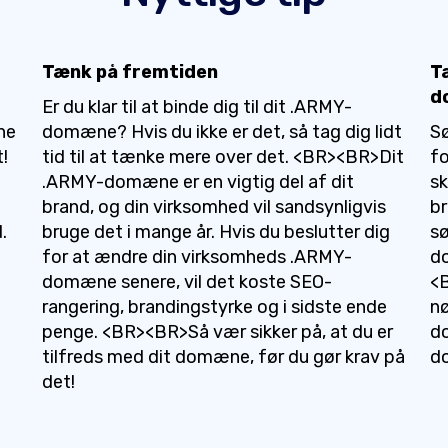
Tænk på fremtiden
T
d
Er du klar til at binde dig til dit .ARMY-
ne
domæne? Hvis du ikke er det, så tag dig lidt
Sø
t!
tid til at tænke mere over det. <BR><BR>Dit
fo
.ARMY-domæne er en vigtig del af dit
sk
brand, og din virksomhed vil sandsynligvis
br
.
bruge det i mange år. Hvis du beslutter dig
sø
for at ændre din virksomheds .ARMY-
d
domæne senere, vil det koste SEO-
<B
rangering, brandingstyrke og i sidste ende
nø
penge. <BR><BR>Så vær sikker på, at du er
do
tilfreds med dit domæne, før du gør krav på
do
det!