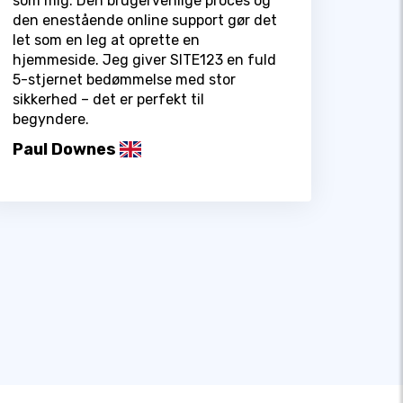
som mig. Den brugervenlige proces og
den enestående online support gør det
let som en leg at oprette en
hjemmeside. Jeg giver SITE123 en fuld
5-stjernet bedømmelse med stor
sikkerhed – det er perfekt til
begyndere.
Paul Downes