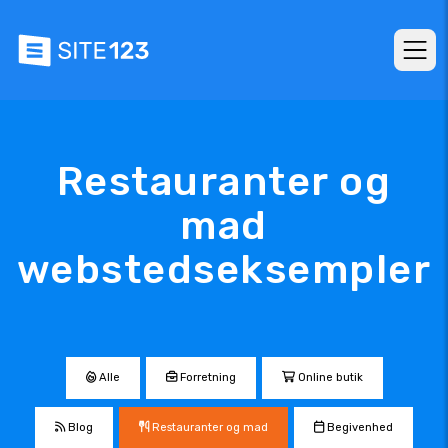
Restauranter og
mad
webstedseksempler
Alle
Forretning
Online butik
Blog
Restauranter og mad
Begivenhed