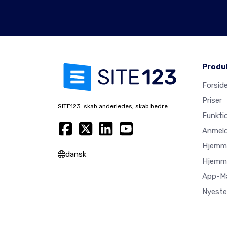
Produ
Forsid
Priser
SITE123: skab anderledes, skab bedre.
Funkti
Anmeld
Hjemme
dansk
Hjemme
App-M
Nyeste