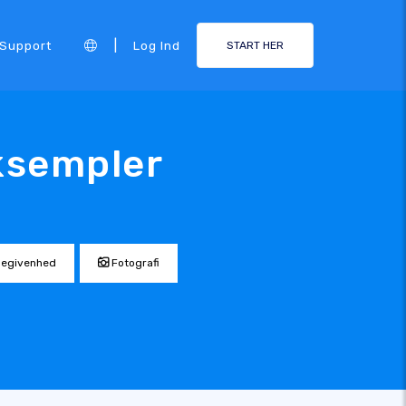
|
Support
Log Ind
START HER
ksempler
egivenhed
Fotografi