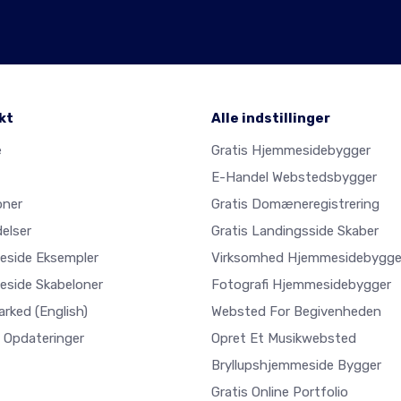
kt
Alle indstillinger
e
Gratis Hjemmesidebygger
E-Handel Webstedsbygger
oner
Gratis Domæneregistrering
elser
Gratis Landingsside Skaber
side Eksempler
Virksomhed Hjemmesidebygge
side Skabeloner
Fotografi Hjemmesidebygger
arked
(English)
Websted For Begivenheden
 Opdateringer
Opret Et Musikwebsted
Bryllupshjemmeside Bygger
Gratis Online Portfolio