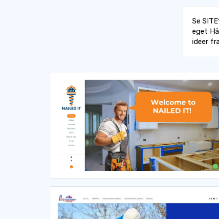
Se SITE
eget H
ideer fr