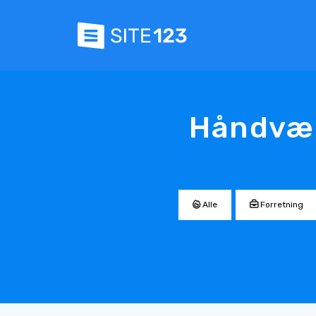
Håndvær
Alle
Forretning