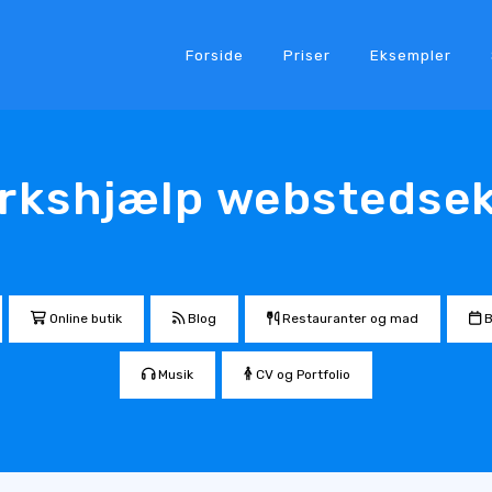
Forside
Priser
Eksempler
kshjælp webstedse
Online butik
Blog
Restauranter og mad
B
Musik
CV og Portfolio