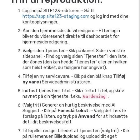
Log ind på SITE123-editoren. • Gå til
https://app.site123-staging.com
og log ind med dine
kontooplysninger.
Åbn den hjemmeside, du vil redigere. • Efter login
bliver du videresendt direkte til dashboardet for
hjemmesideredigering.
Vælg siden Tjenester. • Klik på ikonet Sider i venstre
sidepanel. • Find og vælg siden "Tjenester" i den liste,
der åbnes (den kan hedde "Tjenester" eller en hvilken
som helst etiket, du tidligere har angivet).
Tilføj en ny servicevare. • Klik på den blå knap
Tilføj
ny vare
i Serviceadministratoren.
Indtast tjenestens titel. • Klik i feltet Titel, og skriv
navnet på din tjeneste, f.eks.
.
Gardening
(Valgfrit) Generer en hurtig beskrivelse med AI
Suggest. • Klik på
Foreslå tekst
. • Vælg det første
forslag på listen, og tryk på
Anvend
for at indsætte
det i dit beskrivelsesfelt.
Tilføj eller rediger billedet af tjenesten (valgfrit). • Klik
på rullemenuen Billedupload, og upload dit eget