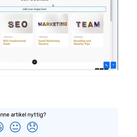
nne artikel nyttig?

😐
😞