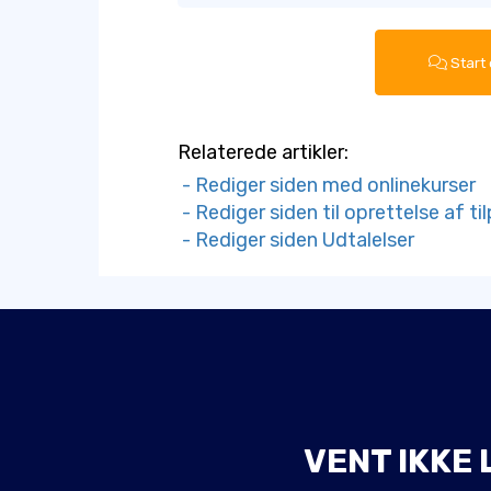
Start
Relaterede artikler:
- Rediger siden med onlinekurser
- Rediger siden til oprettelse af t
- Rediger siden Udtalelser
VENT IKKE 