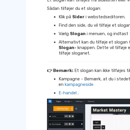
Et slogan kan tilføjes fra sidelisten eller v
Sådan tilføjer du et slogan:
Klik på
Sider
i webstedseditoren.
Find den side, du vil tilføje et slogan
Vælg
Slogan
i menuen, og indtast 
Alternativt kan du tilføje et slogan 
Slogan-
knappen. Dette vil tilføje 
tilføje sloganet.
👉 Bemærk:
Et slogan kan ikke tilføjes ti
Kampagne - Bemærk, at du i stedet k
en
kampagneside
E-handel
.