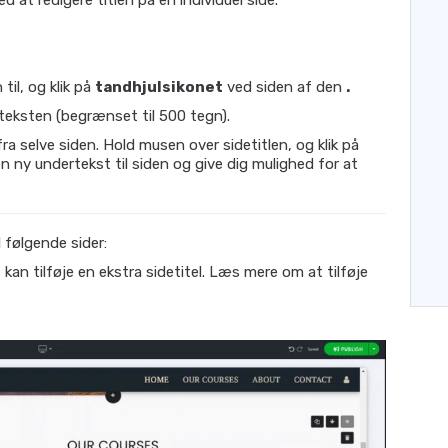
ed at redigere titlen på en individuel side.
 til, og klik på
tandhjulsikonet
ved siden af ​​den
.
teksten (begrænset til 500 tegn).
fra selve siden. Hold musen over sidetitlen, og klik på
en ny undertekst til siden og give dig mulighed for at
l følgende sider:
an tilføje en ekstra sidetitel. Læs mere om at tilføje