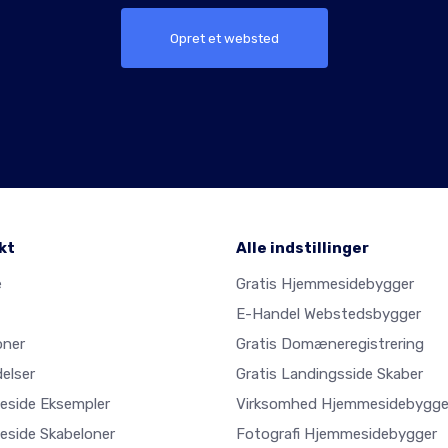
Opret et websted
kt
Alle indstillinger
e
Gratis Hjemmesidebygger
E-Handel Webstedsbygger
oner
Gratis Domæneregistrering
elser
Gratis Landingsside Skaber
side Eksempler
Virksomhed Hjemmesidebygge
side Skabeloner
Fotografi Hjemmesidebygger