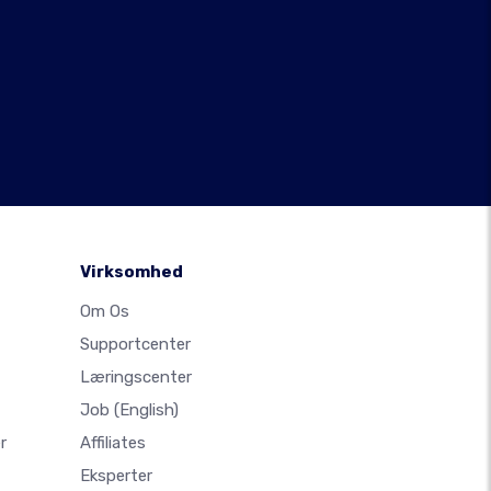
Virksomhed
Om Os
Supportcenter
Læringscenter
Job
(English)
r
Affiliates
Eksperter