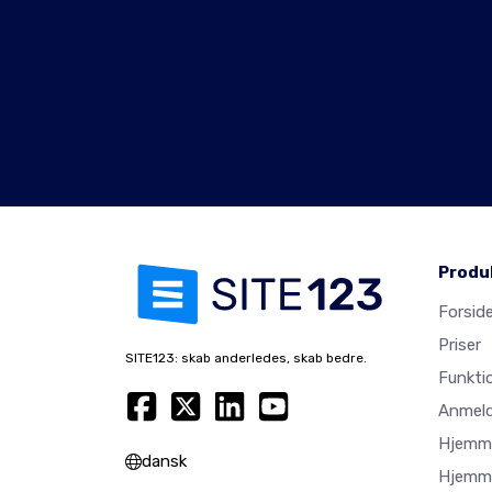
Produ
Forsid
Priser
SITE123: skab anderledes, skab bedre.
Funkti
Anmeld
Hjemme
dansk
Hjemme