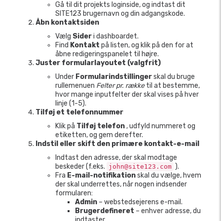
Gå til dit projekts loginside, og indtast dit
SITE123 brugernavn og din adgangskode.
Åbn kontaktsiden
Vælg
Sider
i dashboardet.
Find
Kontakt
på listen, og klik på den for at
åbne redigeringspanelet til højre.
Juster formularlayoutet (valgfrit)
Under
Formularindstillinger
skal du bruge
rullemenuen
Felter pr. række
til at bestemme,
hvor mange inputfelter der skal vises på hver
linje (1-5).
Tilføj et telefonnummer
Klik på
Tilføj telefon
, udfyld nummeret og
etiketten, og gem derefter.
Indstil eller skift den primære kontakt-e-mail
Indtast den adresse, der skal modtage
beskeder (f.eks.
).
john@site123.com
Fra
E-mail-notifikation
skal du vælge, hvem
der skal underrettes, når nogen indsender
formularen:
Admin
– webstedsejerens e-mail.
Brugerdefineret
– enhver adresse, du
indtaster.