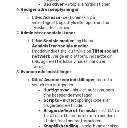
Deaktiver
– stop alle notifikationer.
Rediger adresseoplysninger
Udvid
Adresse-
sektionen (klik på
vinkeltegnet), og udfyld eller opdater dine
fysiske adresselinjer.
Administrer sociale ikoner
Udvid
Sociale medier
, og klik på
Administrer sociale medier
.
I modalvinduet skal du trykke på
Tilføj socialt
netværk
, vælge en platform, indsætte din
URL, og derefter lukke vinduet, når du er
færdig.
Avancerede indstillinger
Klik på
Avancerede indstillinger
for at få
vist ekstra muligheder:
Hurtigt svar
– skriv et autosvar, som
dine besøgende modtager.
Scripts
– indsæt sporingskode eller
brugerdefineret kode.
Brugerdefineret formular
– slå til/fra
for at oprette en formular fra bunden i
stedet for standardformularen.
Knapklikhandling
– vælg, hvad der sker