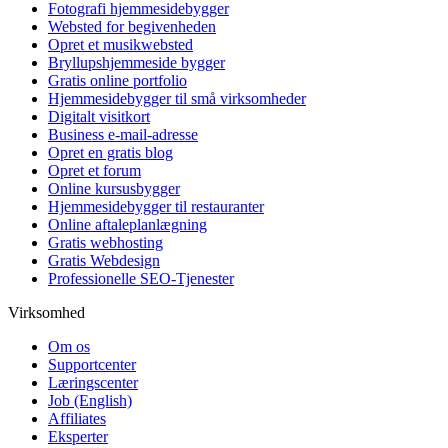
Fotografi hjemmesidebygger
Websted for begivenheden
Opret et musikwebsted
Bryllupshjemmeside bygger
Gratis online portfolio
Hjemmesidebygger til små virksomheder
Digitalt visitkort
Business e-mail-adresse
Opret en gratis blog
Opret et forum
Online kursusbygger
Hjemmesidebygger til restauranter
Online aftaleplanlægning
Gratis webhosting
Gratis Webdesign
Professionelle SEO-Tjenester
Virksomhed
Om os
Supportcenter
Læringscenter
Job
(English)
Affiliates
Eksperter