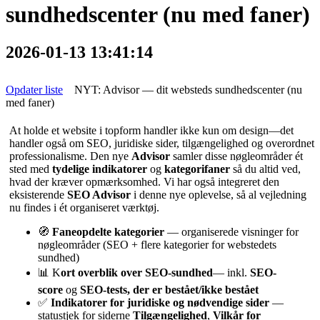
sundhedscenter (nu med faner)
2026-01-13 13:41:14
Opdater liste
NYT: Advisor — dit websteds sundhedscenter (nu
med faner)
At holde et website i topform handler ikke kun om design—det
handler også om SEO, juridiske sider, tilgængelighed og overordnet
professionalisme. Den nye
Advisor
samler disse nøgleområder ét
sted med
tydelige indikatorer
og
kategorifaner
så du altid ved,
hvad der kræver opmærksomhed. Vi har også integreret den
eksisterende
SEO Advisor
i denne nye oplevelse, så al vejledning
nu findes i ét organiseret værktøj.
🧭
Faneopdelte kategorier
— organiserede visninger for
nøgleområder (SEO + flere kategorier for webstedets
sundhed)
📊 K
ort overblik over SEO-sundhed
— inkl.
SEO-
score
og
SEO-tests, der er bestået/ikke bestået
✅
Indikatorer for juridiske og nødvendige sider
—
statustjek for siderne
Tilgængelighed
,
Vilkår for