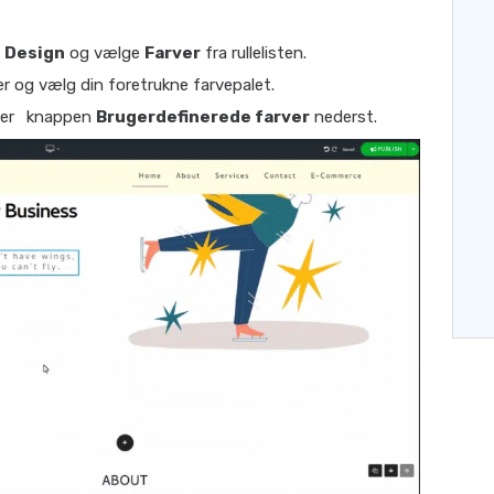
å
Design
og vælge
Farver
fra rullelisten.
r og vælg din foretrukne farvepalet.
ger
knappen
Brugerdefinerede farver
nederst.