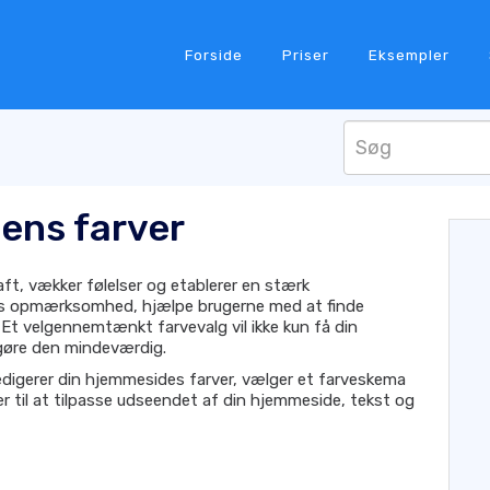
Forside
Priser
Eksempler
ens farver
ft, vækker følelser og etablerer en stærk
ens opmærksomhed, hjælpe brugerne med at finde
Et velgennemtænkt farvevalg vil ikke kun få din
gøre den mindeværdig.
redigerer din hjemmesides farver, vælger et farveskema
er til at tilpasse udseendet af din hjemmeside, tekst og