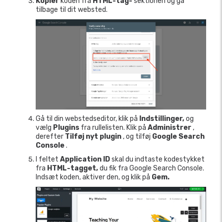
Kopier
koden fra
HTML-tag-
sektionen og gå
tilbage til dit websted.
Gå til din webstedseditor, klik på
Indstillinger,
og
vælg
Plugins
fra rullelisten. Klik på
Administrer
,
derefter
Tilføj nyt plugin
, og tilføj
Google Search
Console
.
I feltet
Application ID
skal du indtaste kodestykket
fra
HTML-tagget,
du fik fra Google Search Console.
Indsæt koden, aktiver den, og klik på
Gem.