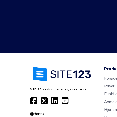
Produ
Forsid
Priser
SITE123: skab anderledes, skab bedre.
Funkti
Anmeld
Hjemme
dansk