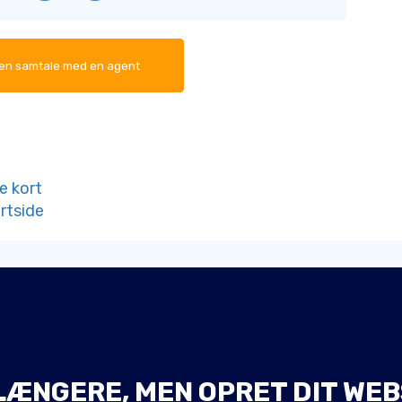
 en samtale med en agent
le kort
rtside
LÆNGERE, MEN OPRET DIT WEB