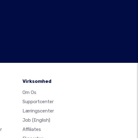
Virksomhed
Om Os
Supportcenter
Læringscenter
Job
(English)
r
Affiliates