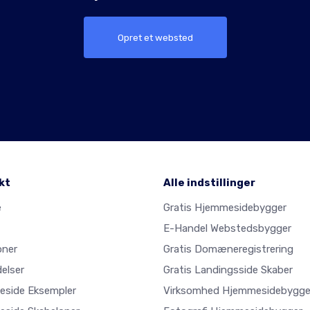
Opret et websted
kt
Alle indstillinger
e
Gratis Hjemmesidebygger
E-Handel Webstedsbygger
oner
Gratis Domæneregistrering
elser
Gratis Landingsside Skaber
side Eksempler
Virksomhed Hjemmesidebygge