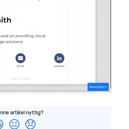
nne artikel nyttig?

😐
😞