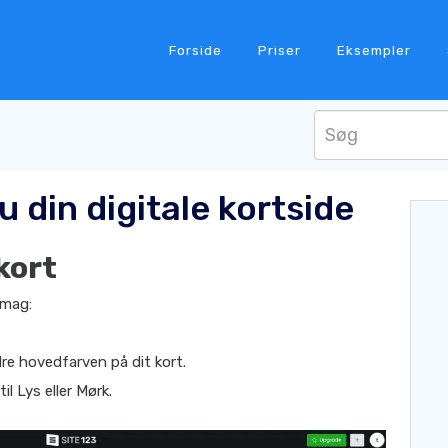
Forside
Priser
Eksempler
 din digitale kortside
kort
smag:
re hovedfarven på dit kort.
til Lys eller Mørk.