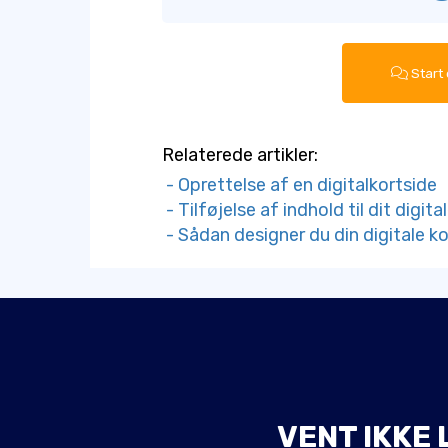
Start
Relaterede artikler:
- Oprettelse af en digitalkortside
- Tilføjelse af indhold til dit digita
- Sådan designer du din digitale ko
VENT IKKE 