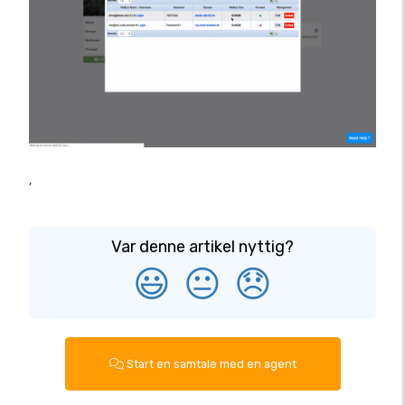
,
Var denne artikel nyttig?
😃
😐
😞
Start en samtale med en agent