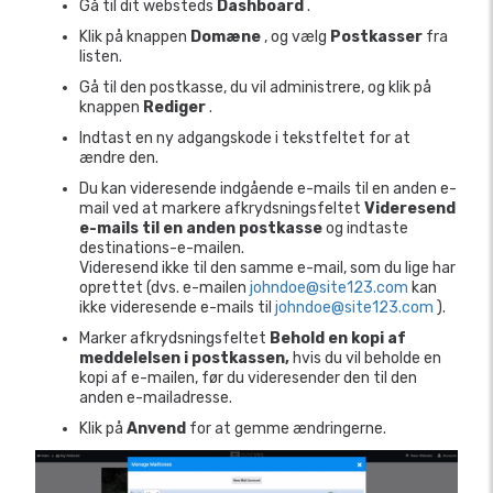
Gå til dit websteds
Dashboard
.
Klik på knappen
Domæne
, og vælg
Postkasser
fra
listen.
Gå til den postkasse, du vil administrere, og klik på
knappen
Rediger
.
Indtast en ny adgangskode i tekstfeltet for at
ændre den.
Du kan videresende indgående e-mails til en anden e-
mail ved at markere afkrydsningsfeltet
Videresend
e-mails til en anden postkasse
og indtaste
destinations-e-mailen.
Videresend ikke til den samme e-mail, som du lige har
oprettet (dvs. e-mailen
johndoe@site123.com
kan
ikke videresende e-mails til
johndoe@site123.com
).
Marker afkrydsningsfeltet
Behold en kopi af
meddelelsen i postkassen,
hvis du vil beholde en
kopi af e-mailen, før du videresender den til den
anden e-mailadresse.
Klik på
Anvend
for at gemme ændringerne.