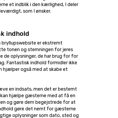
ne et indblik i den kærlighed, I deler
deværdigt, som I ønsker.
sk indhold
s bryllupswebsite er ekstremt
tte tonen og stemningen for jeres
le de oplysninger, de har brug for for
g. Fantastisk indhold formidler ikke
n hjælper også med at skabe et
ræve en indsats, men det er bestemt
d kan hjælpe gæsterne med at få en
en og gøre dem begejstrede for at
 indhold gøre det nemt for gæsterne
igtige oplysninger som dato, sted og