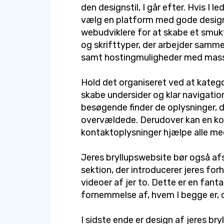
den designstil, I går efter. Hvis I 
vælg en platform med gode design
webudviklere for at skabe et smukt
og skrifttyper, der arbejder samm
samt hostingmuligheder med masser
Hold det organiseret ved at kategori
skabe undersider og klar navigation e
besøgende finder de oplysninger, de
overvældede. Derudover kan en ko
kontaktoplysninger hjælpe alle med
Jeres bryllupswebsite bør også afsp
sektion, der introducerer jeres for
videoer af jer to. Dette er en fan
fornemmelse af, hvem I begge er, og
I sidste ende er design af jeres br