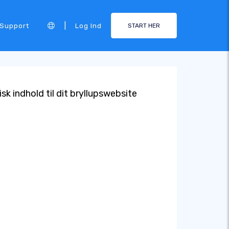
|
Support
Log Ind
START HER