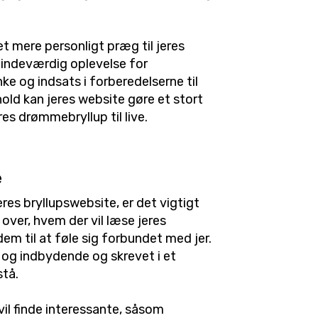
et mere personligt præg til jeres
mindeværdig oplevelse for
nke og indsats i forberedelserne til
old kan jeres website gøre et stort
es drømmebryllup til live.
e
jeres bryllupswebsite, er det vigtigt
over, hvem der vil læse jeres
dem til at føle sig forbundet med jer.
gt og indbydende og skrevet i et
stå.
il finde interessante, såsom