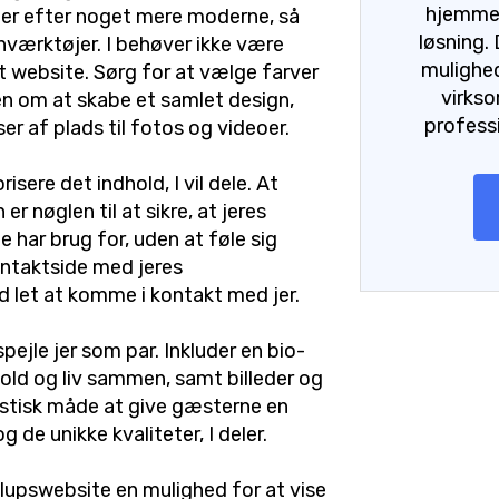
hjemmes
leder efter noget mere moderne, så
løsning.
værktøjer. I behøver ikke være
mulighed
 website. Sørg for at vælge farver
virks
en om at skabe et samlet design,
profess
 af plads til fotos og videoer.
sere det indhold, I vil dele. At
r nøglen til at sikre, at jeres
 har brug for, uden at føle sig
ntaktside med jeres
 let at komme i kontakt med jer.
ejle jer som par. Inkluder en bio-
hold og liv sammen, samt billeder og
tastisk måde at give gæsterne en
 de unikke kvaliteter, I deler.
yllupswebsite en mulighed for at vise