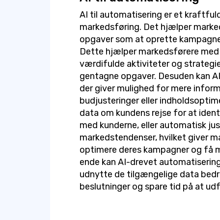
AI til automatisering er et kraftful
markedsføring. Det hjælper marke
opgaver som at oprette kampagner,
Dette hjælper markedsførere med 
værdifulde aktiviteter og strategie
gentagne opgaver. Desuden kan AI
der giver mulighed for mere infor
budjusteringer eller indholdsoptim
data om kundens rejse for at ident
med kunderne, eller automatisk ju
markedstendenser, hvilket giver m
optimere deres kampagner og få me
ende kan AI-drevet automatiserin
udnytte de tilgængelige data bedr
beslutninger og spare tid på at ud