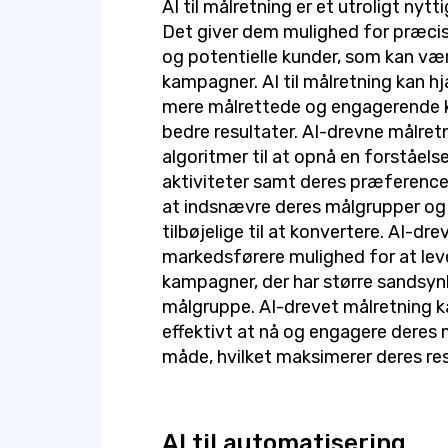
AI til målretning er et utroligt nyt
Det giver dem mulighed for præcis
og potentielle kunder, som kan væ
kampagner. AI til målretning kan 
mere målrettede og engagerende
bedre resultater. AI-drevne målre
algoritmer til at opnå en forståel
aktiviteter samt deres præferenc
at indsnævre deres målgrupper og 
tilbøjelige til at konvertere. AI-dr
markedsførere mulighed for at lev
kampagner, der har større sandsyn
målgruppe. AI-drevet målretning 
effektivt at nå og engagere deres
måde, hvilket maksimerer deres res
AI til automatisering