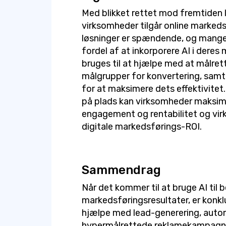
Med blikket rettet mod fremtiden l
virksomheder tilgår online marked
løsninger er spændende, og mange
fordel af at inkorporere AI i deres
bruges til at hjælpe med at målre
målgrupper for konvertering, samt
for at maksimere dets effektivitet
på plads kan virksomheder maksim
engagement og rentabilitet og vir
digitale markedsførings-ROI.
Sammendrag
Når det kommer til at bruge AI til 
markedsføringsresultater, er konklu
hjælpe med lead-generering, auto
hypermålrettede reklamekampagne