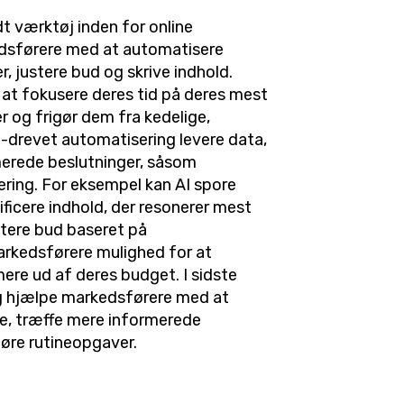
dt værktøj inden for online
dsførere med at automatisere
 justere bud og skrive indhold.
at fokusere deres tid på deres mest
r og frigør dem fra kedelige,
-drevet automatisering levere data,
merede beslutninger, såsom
ering. For eksempel kan AI spore
ificere indhold, der resonerer mest
stere bud baseret på
arkedsførere mulighed for at
re ud af deres budget. I sidste
g hjælpe markedsførere med at
e, træffe mere informerede
føre rutineopgaver.