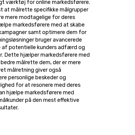
tigt værktøj for online markedsførere.
t at målrette specifikke målgrupper
re mere modtagelige for deres
hjælpe markedsførere med at skabe
 kampagner samt optimere dem for
tningsløsninger bruger avancerede
se af potentielle kunders adfærd og
er. Dette hjælper markedsførere med
bedre målrette dem, der er mere
evet målretning giver også
ere personlige beskeder og
lighed for at resonere med deres
kan hjælpe markedsførere med
 målkunder på den mest effektive
ultater.