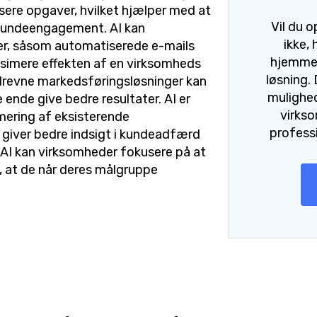
ere opgaver, hvilket hjælper med at
Vil du 
l kundeengagement. AI kan
ikke,
er, såsom automatiserede e-mails
hjemmes
simere effekten af en virksomheds
løsning.
drevne markedsføringsløsninger kan
mulighed
 ende give bedre resultater. AI er
virks
imering af eksisterende
profess
giver bedre indsigt i kundeadfærd
 AI kan virksomheder fokusere på at
e, at de når deres målgruppe