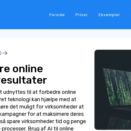
Forside
Priser
Eksempler
O
dre online
esultater
vt udnyttes til at forbedre online
ret teknologi kan hjælpe med at
øre det muligt for virksomheder at
kampagner for at maksimere deres
gså spare virksomheder tid og penge
rocesser. Brug af AI til online