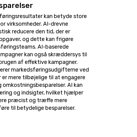
sparelser
sføringsresultater kan betyde store
or virksomheder. AI-drevne
isk reducere den tid, der er
opgaver, og dette kan frigøre
sføringsteams. AI-baserede
mpagner kan også skræddersys til
brugen af effektive kampagner.
rer markedsføringsudgifterne ved
r er mere tilbøjelige til at engagere
 og omkostningsbesparelser. AI kan
ng og indsigter, hvilket hjælper
re præcist og træffe mere
øre til betydelige besparelser.