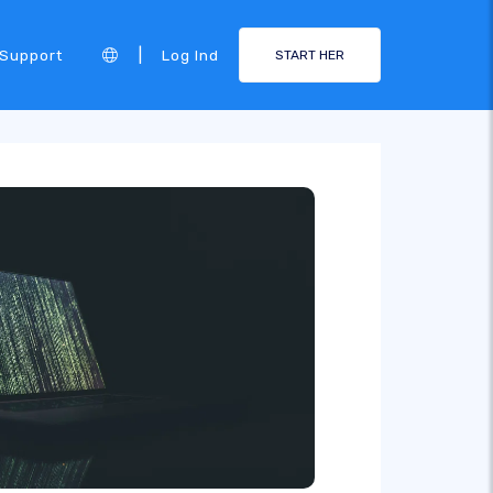
|
Support
Log Ind
START HER