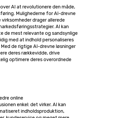
over AI at revolutionere den måde,
sføring. Mulighederne for AI-drevne
 virksomheder drager allerede
 markedsføringsstrategier. AI kan
tte de mest relevante og sandsynlige
idig med at indhold personaliseres
. Med de rigtige AI-drevne løsninger
ere deres rækkevidde, drive
kelig optimere deres overordnede
bedre online
sionen enkel: det virker. AI kan
matiseret indholdsproduktion,
r, kundeservice og meget mere.