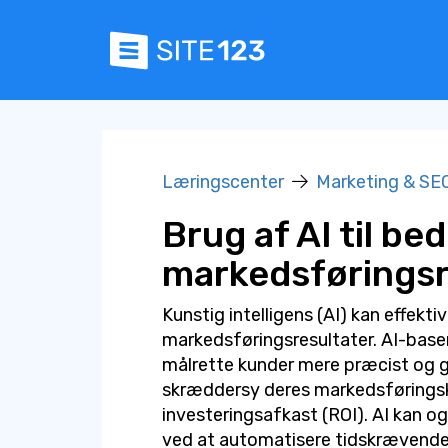
Læringscenter
Marketing & SE
Brug af AI til be
markedsføringsr
Kunstig intelligens (AI) kan effekti
markedsføringsresultater. AI-base
målrette kunder mere præcist og g
skræddersy deres markedsførings
investeringsafkast (ROI). AI kan o
ved at automatisere tidskrævende p