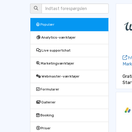
Populær
Analytics-værktøjer
Live supportchat
ht
Mark
Marketingværktøjer
Grat
Webmaster-værktøjer
Star
Formularer
Gallerier
Booking
Priser