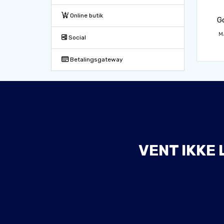
Online butik
G
M
Social
Betalingsgateway
VENT IKKE 