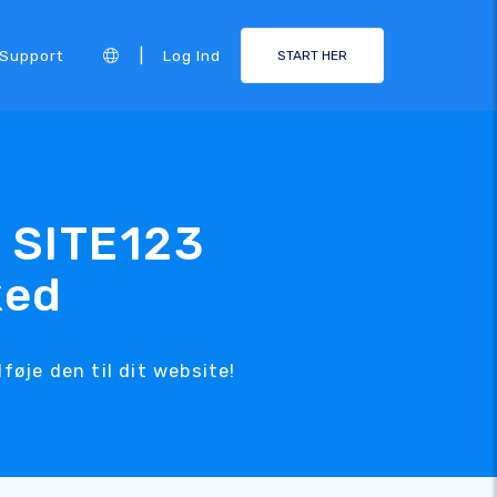
|
Support
Log Ind
START HER
 SITE123
ked
øje den til dit website!