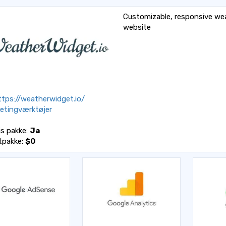
Customizable, responsive wea
website
tps://weatherwidget.io/
etingværktøjer
is pakke:
Ja
tpakke:
$0