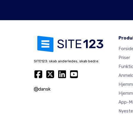
Produ
Forsid
Priser
SITE123: skab anderledes, skab bedre.
Funkti
Anmeld
Hjemme
dansk
Hjemme
App-M
Nyeste