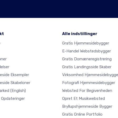
kt
Alle indstillinger
e
Gratis Hjemmesidebygger
E-Handel Webstedsbygger
oner
Gratis Domæneregistrering
elser
Gratis Landingsside Skaber
side Eksempler
Virksomhed Hjemmesidebygge
side Skabeloner
Fotografi Hjemmesidebygger
arked
(English)
Websted For Begivenheden
 Opdateringer
Opret Et Musikwebsted
Bryllupshjemmeside Bygger
Gratis Online Portfolio