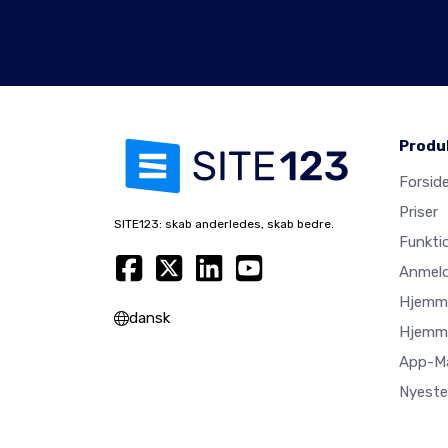
Produ
Forsid
Priser
SITE123: skab anderledes, skab bedre.
Funkti
Anmeld
Hjemme
dansk
Hjemme
App-M
Nyeste