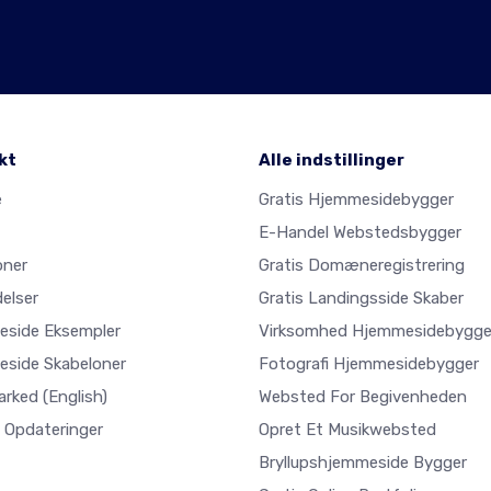
kt
Alle indstillinger
e
Gratis Hjemmesidebygger
E-Handel Webstedsbygger
oner
Gratis Domæneregistrering
elser
Gratis Landingsside Skaber
side Eksempler
Virksomhed Hjemmesidebygge
side Skabeloner
Fotografi Hjemmesidebygger
arked
(English)
Websted For Begivenheden
 Opdateringer
Opret Et Musikwebsted
Bryllupshjemmeside Bygger