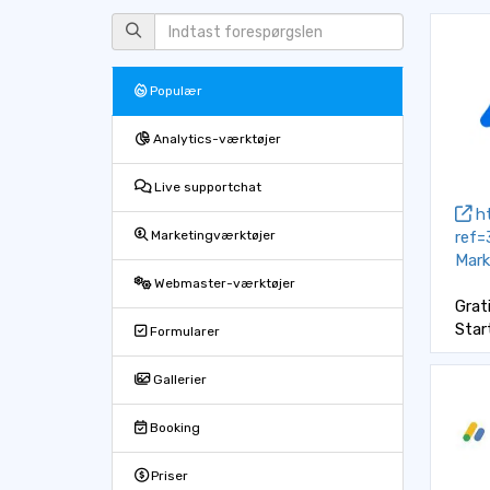
Populær
Analytics-værktøjer
Live supportchat
ht
ref=
Marketingværktøjer
Mark
Webmaster-værktøjer
Grat
Star
Formularer
Gallerier
Booking
Priser