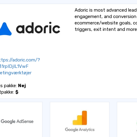
Adoric is most advanced lead
engagement, and conversion 
ecommerce/website goals, co
triggers, exit intent and more
tps://adoric.com/?
31rpIDjIL1VwF
etingværktøjer
is pakke:
Nej
tpakke:
$