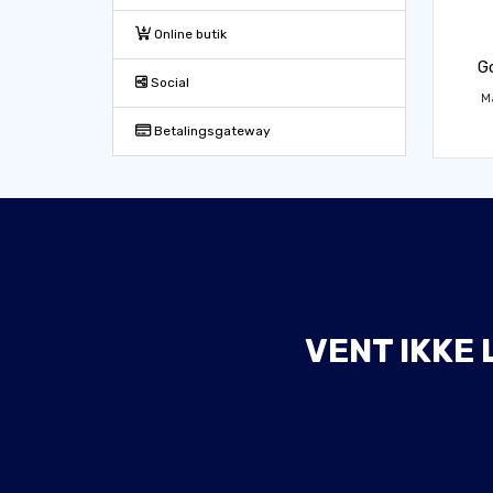
Online butik
G
Social
M
Betalingsgateway
VENT IKKE 