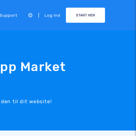
|
Support
Log Ind
START HER
App Market
den til dit website!