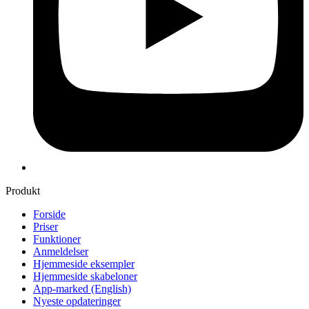
Produkt
Forside
Priser
Funktioner
Anmeldelser
Hjemmeside eksempler
Hjemmeside skabeloner
App-marked
(English)
Nyeste opdateringer